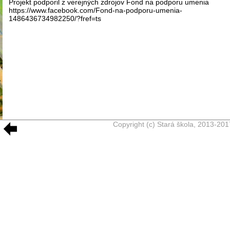
Projekt podporil z verejných zdrojov Fond na podporu umenia
https://www.facebook.com/Fond-na-podporu-umenia-
1486436734982250/?fref=ts
Copyright (c) Stará škola, 2013-201