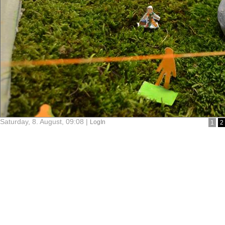
Saturday, 8. August, 09:08 |
LogIn
1
2