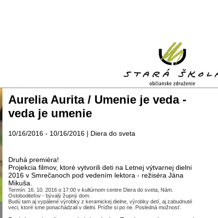
Aurelia Aurita / Umenie je veda -
veda je umenie
10/16/2016 - 10/16/2016 | Diera do sveta
Druhá premiéra!
Projekcia filmov, ktoré vytvorili deti na Letnej výtvarnej dielni
2016 v Smrečanoch pod vedením lektora - režiséra Jána
Mikuša.
Termín: 16. 10. 2016 o 17:00 v kultúrnom centre Diera do sveta, Nám.
Osloboditeľov - bývalý župný dom.
Budú tam aj vypálené výrobky z keramickej dielne, výrobky detí, aj zabudnuté
veci, ktoré sme ponachádzali v dielni. Príďte si po ne. Posledná možnosť.