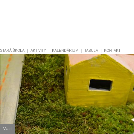
|
|
|
|
STARÁ ŠKOLA
AKTIVITY
KALENDÁRIUM
TABUĽA
KONTAKT
Vzad